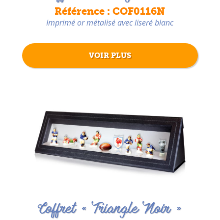
Référence : COF0116N
Imprimé or métalisé avec liseré blanc
VOIR PLUS
Coffret « Triangle Noir »