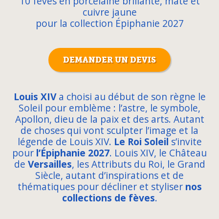
10 fèves en porcelaine brillante, mate et
cuivre jaune
pour la collection Épiphanie 2027
DEMANDER UN DEVIS
Lou
i
s XIV
a choisi au début de son règne le
Soleil pour emblème : l’astre, le symbole,
Apollon, dieu de la paix et des arts. Autant
de choses qui vont sculpter l’image et la
légende de Louis XIV.
Le Ro
i
Sole
i
l
s’invite
pour
l’Ép
i
phan
i
e 2027
. Louis XIV, le Château
de
Versa
i
lles
, les Attributs du Roi, le Grand
Siècle, autant d’inspirations et de
thématiques pour décliner et styliser
nos
collect
i
ons de fèves
.