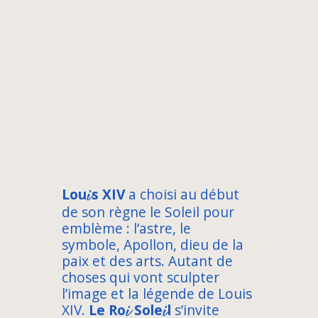
i
Lou
s XIV
a choisi au début
de son règne le Soleil pour
emblème : l’astre, le
symbole, Apollon, dieu de la
paix et des arts. Autant de
choses qui vont sculpter
l’image et la légende de Louis
i
i
XIV.
Le Ro
Sole
l
s’invite