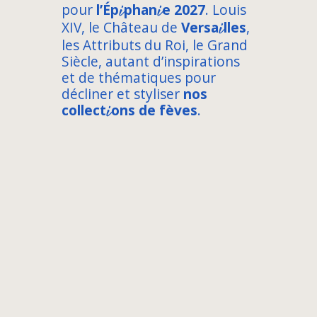
i
i
pour
l’Ép
phan
e 2027
. Louis
i
XIV, le Château de
Versa
lles
,
les Attributs du Roi, le Grand
Siècle, autant d’inspirations
et de thématiques pour
décliner et styliser
nos
i
collect
ons de fèves
.